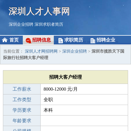
深圳人才人事网
深圳企业招聘
深圳求职者简历
首页
招聘信息
求职简历
招聘企业
当前位置：
深圳人才网招聘网
>
深圳企业招聘
>
深圳市揽胜天下国
际旅行社招聘大客户经理
招聘大客户经理
工作薪水
8000-12000 元/月
招聘人数
工作类型
1人
全职
性别要求
学历要求
-
本科
工作经验
年龄要求
3-5年