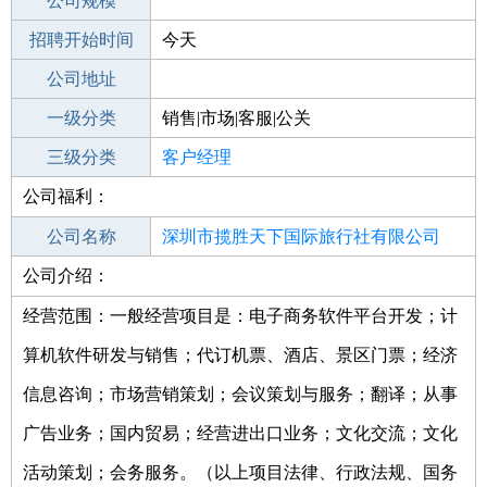
工作地点
公司规模
深圳南山区
招聘开始时间
公司电话
今天
招聘结束时间
公司地址
2021-10-12
一级分类
销售|市场|客服|公关
二级分类
三级分类
销售
客户经理
公司福利：
其他行业
公司名称
深圳市揽胜天下国际旅行社有限公司
公司介绍：
公司类型
有限责任公司
经营范围：一般经营项目是：电子商务软件平台开发；计
算机软件研发与销售；代订机票、酒店、景区门票；经济
信息咨询；市场营销策划；会议策划与服务；翻译；从事
广告业务；国内贸易；经营进出口业务；文化交流；文化
活动策划；会务服务。（以上项目法律、行政法规、国务