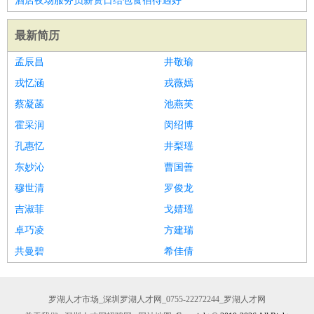
酒店夜场服务员薪资日结包食宿待遇好
最新简历
孟辰昌
井敬瑜
戎忆涵
戎薇嫣
蔡凝菡
池燕芙
霍采润
闵绍博
孔惠忆
井梨瑶
东妙沁
曹国善
穆世清
罗俊龙
吉淑菲
戈婧瑶
卓巧凌
方建瑞
共曼碧
希佳倩
罗湖人才市场_深圳罗湖人才网_0755-22272244_罗湖人才网