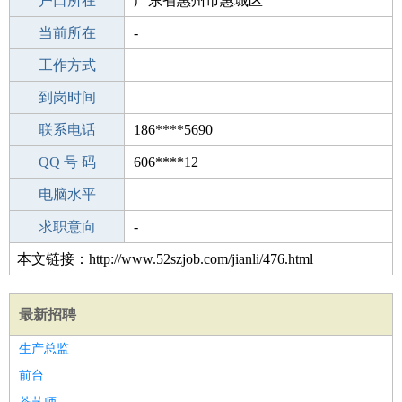
毕业学校
户口所在
专科
广东省惠州市惠城区
所学专业
当前所在
-
-
工作经验
工作方式
5
驾 照
到岗时间
无
期望月薪
联系电话
186****5690
手机号码
QQ 号 码
186****5690
606****12
微信号码
电脑水平
186****5690
外语水平
求职意向
-
本文链接：http://www.52szjob.com/jianli/476.html
最新招聘
生产总监
前台