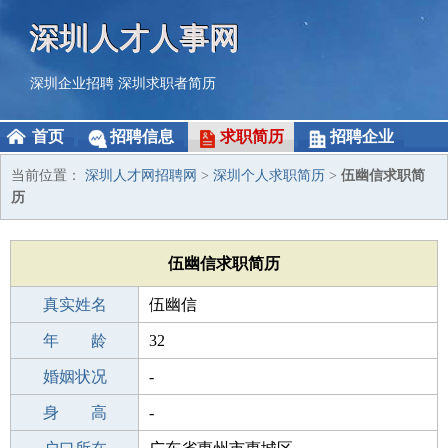
深圳人才人事网
深圳企业招聘
深圳求职者简历
首页
招聘信息
求职简历
招聘企业
当前位置：
深圳人才网招聘网
>
深圳个人求职简历
>
伍幽信求职简
历
伍幽信求职简历
真实姓名
伍幽信
性 别
年 龄
男
32
出生年月
婚姻状况
1994-01-22
-
学 历
身 高
专科
-