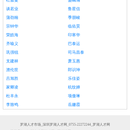
杜嘉曼
盛幽瀚
谈若业
鲁星信
蒲劲翰
季朋峻
宗钟华
临佑昊
荣皓海
印寒华
齐喻义
巴泰运
巩强锐
司马昌泰
支建林
萧玉惠
澹伦世
郎识坤
吕旭胜
乐佳姿
家卿凌
杭纹婵
杜丰永
项傲琳
李致鸣
岳姗霞
罗湖人才市场_深圳罗湖人才网_0755-22272244_罗湖人才网