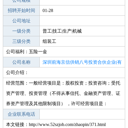
工作地点
公司规模
深圳大鹏新区
招聘开始时间
公司电话
01-28
招聘结束时间
公司地址
2022-07-28
一级分类
普工|技工|生产|机械
二级分类
三级分类
普工/技工
组装工
公司福利：五险一金
其他行业
不限
公司名称
深圳前海京信供销八号投资合伙企业(有
公司介绍：
公司类型
限合伙)
有限合伙企业
经营范围：一般经营项目是：股权投资；投资咨询；受托
资产管理、投资管理（不得从事信托、金融资产管理、证
券资产管理及其他限制项目） ，许可经营项目是：
企业联系电话
本文链接：http://www.52szjob.com/zhaopin/371.html