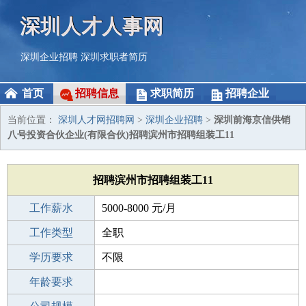
深圳人才人事网
深圳企业招聘
深圳求职者简历
首页
招聘信息
求职简历
招聘企业
当前位置：
深圳人才网招聘网
>
深圳企业招聘
>
深圳前海京信供销
八号投资合伙企业(有限合伙)招聘滨州市招聘组装工11
招聘滨州市招聘组装工11
工作薪水
5000-8000 元/月
招聘人数
工作类型
20人
全职
性别要求
学历要求
-
不限
工作经验
年龄要求
不限