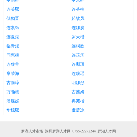
令雨晖
令东晖
连芙熙
连芬楠
储励晋
茹钦风
连素钰
连娜虞
连夏烟
罗天楷
临青烟
连桐歆
同惠楠
连芷筠
连馥莹
连珊琪
辜荣海
连馥瑶
古雨璋
明娜彤
万瀚楠
古茜嫦
潘蝶妮
冉苑楷
华棕熙
虞蓝冰
罗湖人才市场_深圳罗湖人才网_0755-22272244_罗湖人才网