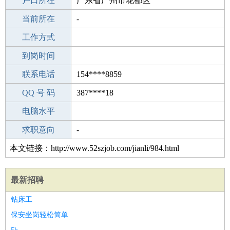
毕业学校
户口所在
黄冈罗铺中学
广东省广州市花都区
所学专业
当前所在
-
-
工作经验
工作方式
9
驾 照
到岗时间
A照
期望月薪
联系电话
154****8859
手机号码
QQ 号 码
154****8859
387****18
微信号码
电脑水平
154****8859
外语水平
求职意向
-
本文链接：http://www.52szjob.com/jianli/984.html
最新招聘
钻床工
保安坐岗轻松简单