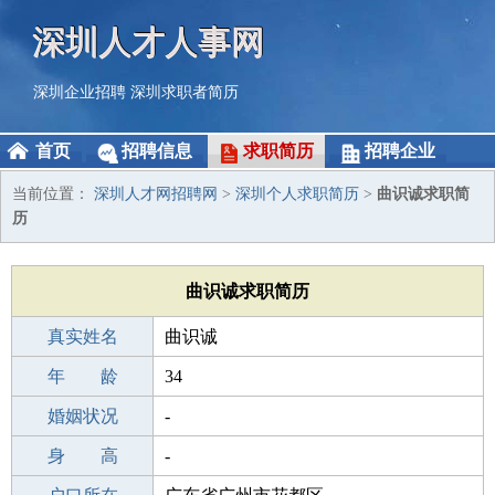
深圳人才人事网
深圳企业招聘
深圳求职者简历
首页
招聘信息
求职简历
招聘企业
当前位置：
深圳人才网招聘网
>
深圳个人求职简历
>
曲识诚求职简
历
曲识诚求职简历
真实姓名
曲识诚
性 别
年 龄
男
34
出生年月
婚姻状况
1992-07-05
-
学 历
身 高
高中
-