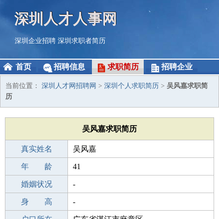
深圳人才人事网
深圳企业招聘
深圳求职者简历
首页
招聘信息
求职简历
招聘企业
当前位置：
深圳人才网招聘网
>
深圳个人求职简历
>
吴风嘉求职简
历
吴风嘉求职简历
真实姓名
吴风嘉
性 别
年 龄
男
41
出生年月
婚姻状况
1985-12-07
-
学 历
身 高
高中
-