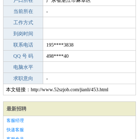
毕业学校
户口所在
葫芦岛风华中学
广东省湛江市麻章区
所学专业
当前所在
-
-
工作经验
工作方式
14
驾 照
到岗时间
无
期望月薪
联系电话
195****3838
手机号码
QQ 号 码
195****3838
498****40
微信号码
电脑水平
195****3838
外语水平
求职意向
-
本文链接：http://www.52szjob.com/jianli/453.html
最新招聘
客服经理
快递客服