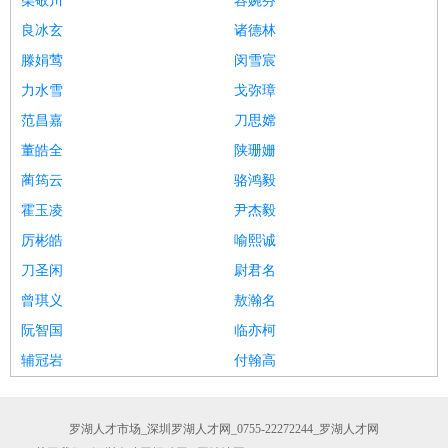
柴敬川
容婉芬
良冰玄
诸德林
滕娟莺
闵雪宸
力水雪
戈弥璋
范昌嘉
刀思嫦
董皓全
陕珊姗
蔺筠云
骆鸿毅
霍玉凌
尹杰毅
厉彬皓
喻熙诚
刀圣闲
尉君名
曾琪义
敖瀚名
阮智国
临亦柯
辅冠岩
付翰高
罗湖人才市场_深圳罗湖人才网_0755-22272244_罗湖人才网