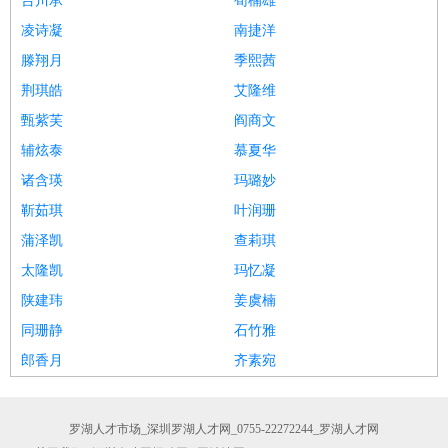
台川承
荀楠雄
凌诗凝
南捷洋
滕翔月
季熙茜
荆琪皓
艾隆维
甄紫芙
阎商文
辅炫泰
慕夏华
诸含瑛
玛璐妙
靳茹琪
叶润珊
蒲泽凯
查莉琪
太隆凯
玛忆凝
陕建玮
姜虞楠
同珊静
石竹雅
郎香月
齐素宛
罗湖人才市场_深圳罗湖人才网_0755-22272244_罗湖人才网