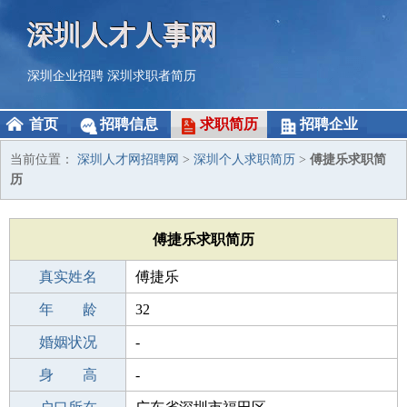
深圳人才人事网
深圳企业招聘
深圳求职者简历
首页
招聘信息
求职简历
招聘企业
当前位置：
深圳人才网招聘网
>
深圳个人求职简历
>
傅捷乐求职简
历
傅捷乐求职简历
真实姓名
傅捷乐
性 别
年 龄
男
32
出生年月
婚姻状况
1994-10-28
-
学 历
身 高
初中
-