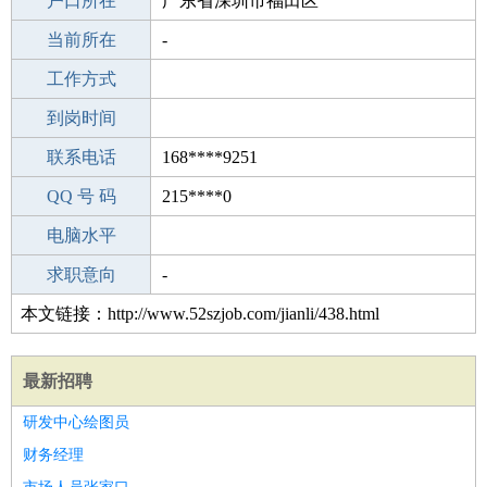
毕业学校
户口所在
广州第三十九中学
广东省深圳市福田区
所学专业
当前所在
-
-
工作经验
工作方式
7
驾 照
到岗时间
A照
期望月薪
联系电话
168****9251
手机号码
QQ 号 码
168****9251
215****0
微信号码
电脑水平
168****9251
外语水平
求职意向
-
本文链接：http://www.52szjob.com/jianli/438.html
最新招聘
研发中心绘图员
财务经理