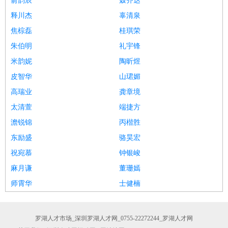
俞韵辰
聂齐达
释川杰
辜清泉
焦棕磊
桂琪荣
朱伯明
礼宇锋
米韵妮
陶昕煜
皮智华
山珺媚
高瑞业
龚章境
太清萱
端捷方
澹锐锦
丙楷胜
东励盛
骆昊宏
祝宛慕
钟银峻
麻月谦
董珊嫣
师霄华
士健楠
罗湖人才市场_深圳罗湖人才网_0755-22272244_罗湖人才网