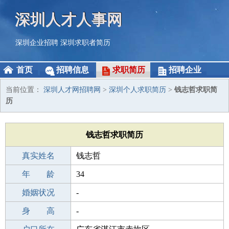
深圳人才人事网
深圳企业招聘
深圳求职者简历
首页
招聘信息
求职简历
招聘企业
当前位置：
深圳人才网招聘网
>
深圳个人求职简历
>
钱志哲求职简
历
钱志哲求职简历
真实姓名
钱志哲
性 别
年 龄
男
34
出生年月
婚姻状况
1992-12-03
-
学 历
身 高
初中
-