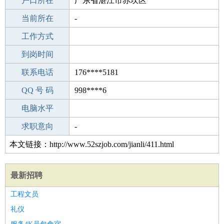
毕业学校
户口所在
成都茶店初级中学
广东省湛江市赤坎区
所学专业
当前所在
-
-
工作经验
工作方式
8
驾 照
到岗时间
C照
期望月薪
联系电话
176****5181
手机号码
QQ 号 码
176****5181
998****6
微信号码
电脑水平
176****5181
外语水平
求职意向
-
本文链接：http://www.52szjob.com/jianli/411.html
最新招聘
工程文员
礼仪