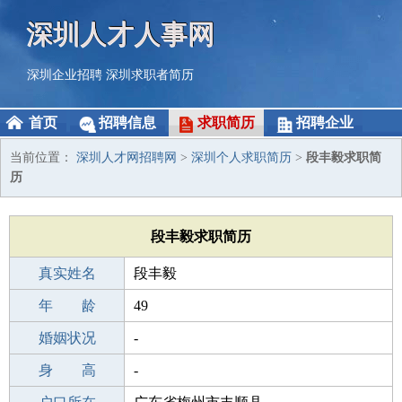
深圳人才人事网
深圳企业招聘
深圳求职者简历
首页
招聘信息
求职简历
招聘企业
当前位置：
深圳人才网招聘网
>
深圳个人求职简历
>
段丰毅求职简
历
段丰毅求职简历
真实姓名
段丰毅
性 别
年 龄
男
49
出生年月
婚姻状况
1977-06-24
-
学 历
身 高
高中
-