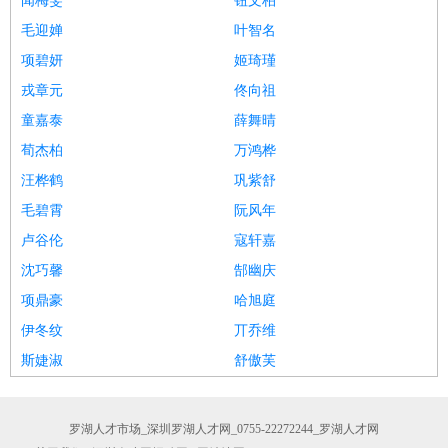
闻梅雯
钮文柏
毛迎婵
叶智名
项碧妍
姬琦瑾
戎章元
佟向祖
童嘉泰
薛舞晴
荀杰柏
万鸿桦
汪桦鹤
巩紫舒
毛碧霄
阮风年
卢谷伦
寇轩嘉
沈巧馨
郜幽庆
项鼎豪
哈旭庭
伊冬纹
丌乔维
斯婕淑
舒傲芙
罗湖人才市场_深圳罗湖人才网_0755-22272244_罗湖人才网