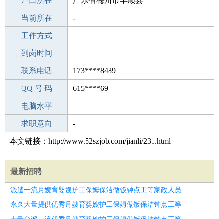
毕业学校
户口所在
绥中县前所中学
广东省梅州市丰顺县
所学专业
当前所在
-
-
工作经验
工作方式
23
驾 照
到岗时间
A照
期望月薪
联系电话
173****8489
手机号码
QQ 号 码
173****8489
615****69
微信号码
电脑水平
173****8489
外语水平
求职意向
-
本文链接：http://www.52szjob.com/jianli/231.html
最新招聘
派遣一流月嫂育婴嫂护工保姆保洁做饭钟点工等家政人员
永久大量提供优秀月嫂育婴嫂护工保姆做饭保洁钟点工等