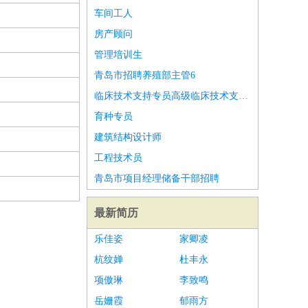
车间工人
房产顾问
管理培训生
青岛市招聘养殖部主管6
临床技术支持专员高级临床技术支持专员
育种专员
建筑结构设计师
工程技术员
青岛市项目经理储备干部招聘
最新简历
乐佳姿
家卿凌
杭纹婵
杜丰永
项傲琳
李致鸣
岳姗霞
郁雨方