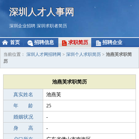
深圳人才人事网
深圳企业招聘
深圳求职者简历
首页
招聘信息
求职简历
招聘企业
当前位置：
深圳人才网招聘网
>
深圳个人求职简历
>
池燕芙求职简
历
池燕芙求职简历
真实姓名
池燕芙
性 别
年 龄
女
25
出生年月
婚姻状况
2001-03-07
-
学 历
身 高
初中
-