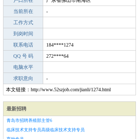
毕业学校
户口所在
石家庄刘家佐中学
广东省佛山市南海区
所学专业
当前所在
-
-
工作经验
工作方式
1
驾 照
到岗时间
无
期望月薪
联系电话
184****1274
手机号码
QQ 号 码
184****1274
272****64
微信号码
电脑水平
184****1274
外语水平
求职意向
-
本文链接：http://www.52szjob.com/jianli/1274.html
最新招聘
青岛市招聘养殖部主管6
临床技术支持专员高级临床技术支持专员