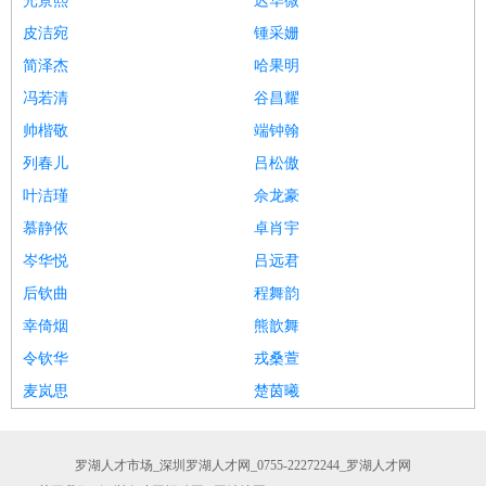
光景熙
迟华微
皮洁宛
锺采姗
简泽杰
哈果明
冯若清
谷昌耀
帅楷敬
端钟翰
列春儿
吕松傲
叶洁瑾
佘龙豪
慕静依
卓肖宇
岑华悦
吕远君
后钦曲
程舞韵
幸倚烟
熊歆舞
令钦华
戎桑萱
麦岚思
楚茵曦
罗湖人才市场_深圳罗湖人才网_0755-22272244_罗湖人才网