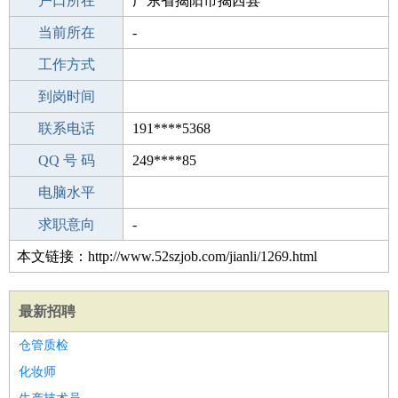
毕业学校
户口所在
本溪市中等职业技术专业学校
广东省揭阳市揭西县
所学专业
当前所在
-
-
工作经验
工作方式
26
驾 照
到岗时间
无
期望月薪
联系电话
191****5368
手机号码
QQ 号 码
191****5368
249****85
微信号码
电脑水平
191****5368
外语水平
求职意向
-
本文链接：http://www.52szjob.com/jianli/1269.html
最新招聘
仓管质检
化妆师