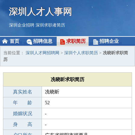
深圳人才人事网
深圳企业招聘
深圳求职者简历
首页
招聘信息
求职简历
招聘企业
当前位置：
深圳人才网招聘网
>
深圳个人求职简历
>
冼晓昕求职简
历
冼晓昕求职简历
真实姓名
冼晓昕
性 别
年 龄
女
52
出生年月
婚姻状况
1974-08-10
-
学 历
身 高
成人教育
-