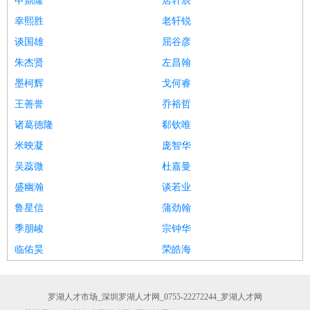
申鼎隆
居轩辰
幸熙胜
老轩锐
谈国雄
屈谷彦
朱杰贤
左昌翰
墨柯辉
戈何睿
王善誉
乔裕哲
诸葛德隆
郗钦唯
米映凝
庞智华
吴蕊微
杜嘉曼
盛幽瀚
谈若业
鲁星信
蒲劲翰
季朋峻
宗钟华
临佑昊
荣皓海
罗湖人才市场_深圳罗湖人才网_0755-22272244_罗湖人才网